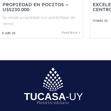
PROPIEDAD EN POCITOS –
EXCEL
U$S230.000
CENTRO
Se vende propiedad con posibilidad de
15
MAY, 25
renta!
Read More
6
JUN, 25